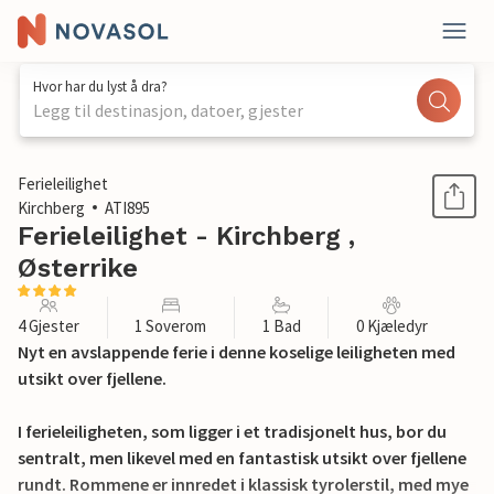
Hvor har du lyst å dra?
Legg til destinasjon, datoer, gjester
1 / 11
Ferieleilighet
Kirchberg
ATI895
Ferieleilighet - Kirchberg ,
Østerrike
4 Gjester
1 Soverom
1 Bad
0 Kjæledyr
Nyt en avslappende ferie i denne koselige leiligheten med
utsikt over fjellene.
I ferieleiligheten, som ligger i et tradisjonelt hus, bor du
sentralt, men likevel med en fantastisk utsikt over fjellene
rundt. Rommene er innredet i klassisk tyrolerstil, med mye