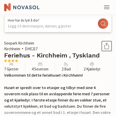
Hvor har du lyst å dra?
Legg til destinasjon, datoer, gjester
1 / 31
Seepark Kirchheim
Kirchheim
DHE217
Feriehus - Kirchheim , Tyskland
7 Gjester
4 Soverom
2 Bad
2 Kjæledyr
Velkommen til dette feriehuset i Kirchheim!
Huset er spredt over to etasjer og tilbyr med sine 4
soverom nok plass til en avslappende ferie med 7 personer
og et kjæledyr. I første etasje finner du en vakker stue, et
velutstyrt kjøkken, et bad og badstuen. Du finner de fire
soverommene og et annet bad i 1. etasje i huset. Den vakre