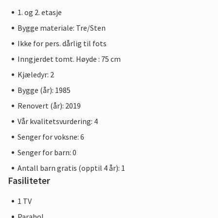
høylandet, ca. 4 km utenfor Kirchheim. Innsjøen har en
1. og 2. etasje
liten solseng, mulighet for bading og et vannskianlegg
(mot betaling). En rundløype rundt innsjøen er ideell for
Bygge materiale: Tre/Sten
turgåing og jogging.
Ikke for pers. dårlig til fots
Inngjerdet tomt. Høyde : 75 cm
For fritidsaktiviteter er det mange turstier gjennom
Rotkäppchenland, sykkelstier, golf i Oberaula,
Kjæledyr: 2
svømmebassenger i Kirchheim (utendørsbasseng) og Bad
Bygge (år): 1985
Hersfeld (Aquafit + Kurbad Therme) samt skikjøring på
Renovert (år): 2019
Eisenberg om vinteren.
Vår kvalitetsvurdering: 4
Eisenbach slott, Wartburg slott, Knüll Wildlife Park,
Senger for voksne: 6
Herzberg slott, "Takka-Tukka-Land" og mye mer inviterer
Senger for barn: 0
deg til å dra på utflukter.
Antall barn gratis (opptil 4 år): 1
Fasiliteter
1 TV
Parabol