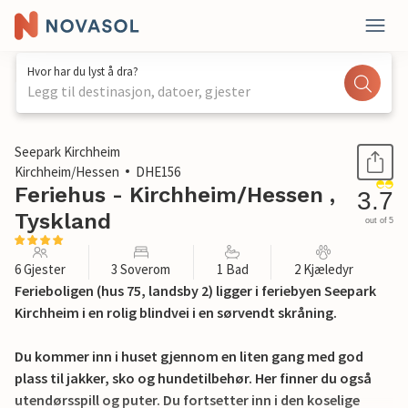
Hvor har du lyst å dra?
Legg til destinasjon, datoer, gjester
1 / 33
Seepark Kirchheim
Kirchheim/Hessen
DHE156
Feriehus - Kirchheim/Hessen ,
3.7
Tyskland
out of 5
6 Gjester
3 Soverom
1 Bad
2 Kjæledyr
Ferieboligen (hus 75, landsby 2) ligger i feriebyen Seepark
Kirchheim i en rolig blindvei i en sørvendt skråning.
Du kommer inn i huset gjennom en liten gang med god
plass til jakker, sko og hundetilbehør. Her finner du også
utendørsspill og puter. Du fortsetter inn i den koselige