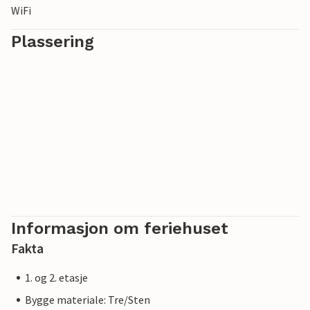
WiFi
romanske basilikaen nord for Alpene og er nå de største
romanske kirkeruinene i verden.
Plassering
Informasjon om feriehuset
Fakta
1. og 2. etasje
Bygge materiale: Tre/Sten