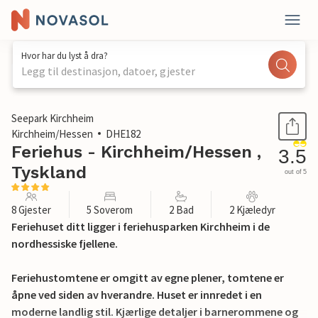
Hvor har du lyst å dra?
Legg til destinasjon, datoer, gjester
1 / 39
Seepark Kirchheim
Kirchheim/Hessen
DHE182
Feriehus - Kirchheim/Hessen ,
3.5
Tyskland
out of 5
8 Gjester
5 Soverom
2 Bad
2 Kjæledyr
Feriehuset ditt ligger i feriehusparken Kirchheim i de
nordhessiske fjellene.
Feriehustomtene er omgitt av egne plener, tomtene er
åpne ved siden av hverandre. Huset er innredet i en
moderne landlig stil. Kjærlige detaljer i barnerommene og