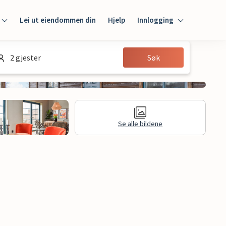
Lei ut eiendommen din
Hjelp
Innlogging
Innlogging
2 gjester
Søk
Gjest
Huseier
Se alle bildene