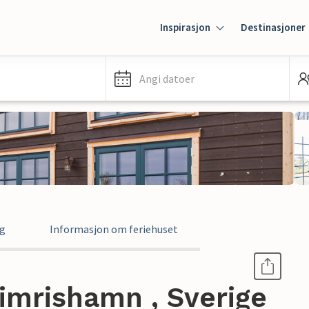
Inspirasjon
Destinasjoner
Angi datoer
ng
Informasjon om feriehuset
Simrishamn , Sverige