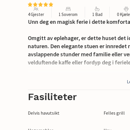
4 Gjester
1 Soverom
1 Bad
0 Kjæl
Unn deg en magisk ferie i dette komforta
Omgitt av eplehager, er dette huset det id
naturen. Den elegante stuen er innredet m
avslappende stunder med familie eller ven
velduftende kaffe eller fordyp deg i feriel
Gå ut om morgenen, lytt til fuglesangen 
L
frokost i solskinnet før du drar ut på akt
for en deilig grillmiddag.
Fasiliteter
Oppdag Österlen-regionen med sine kilo
Delvis havutsikt
Felles grill
naturreservat og nyt det varierte kystla
Kungagraven, rusle gjennom gårdsbutikker