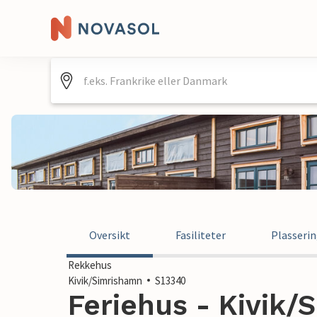
Oversikt
Fasiliteter
Plasseri
Rekkehus
Kivik/Simrishamn
S13340
Feriehus - Kivik/