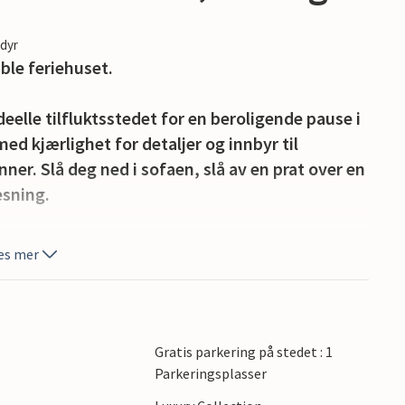
edyr
ble feriehuset.
eelle tilfluktsstedet for en beroligende pause i
ed kjærlighet for detaljer og innbyr til
ner. Slå deg ned i sofaen, slå av en prat over en
esning.
og nyt utsikten over de grønne epletrærne. Spis
es mer
iviteter, og kom tilbake til terrassen om kvelden
meterlange sandstrender, besøk Stenshuvud
Gratis parkering på stedet : 1
ndskapet. Besøk Kivik marked og den historiske
Parkeringsplasser
 og gallerier eller besøk spesielle steder som