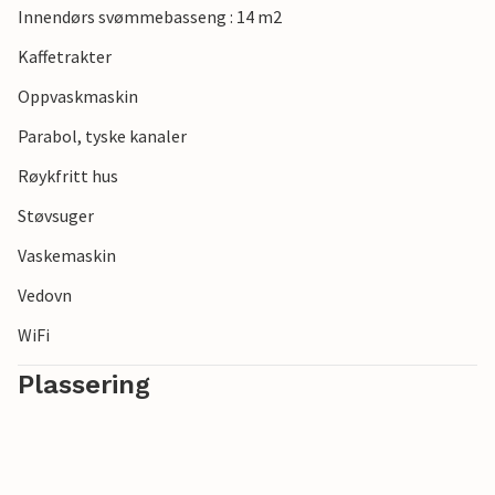
Innendørs svømmebasseng : 14 m2
naturelskere og aktive feriegjester.
Kaffetrakter
Oppvaskmaskin
Parabol, tyske kanaler
Røykfritt hus
Støvsuger
Vaskemaskin
Vedovn
WiFi
Plassering