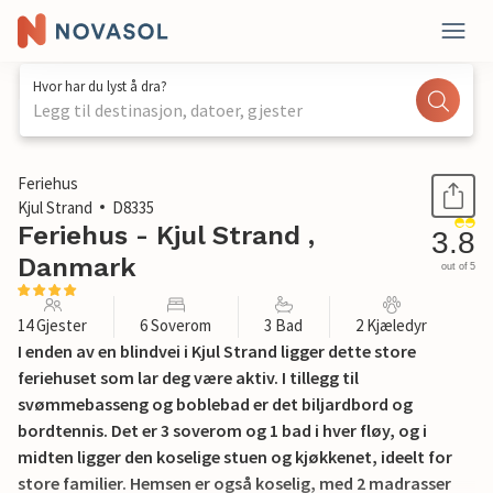
Hvor har du lyst å dra?
Legg til destinasjon, datoer, gjester
1 / 35
Feriehus
Kjul Strand
D8335
Feriehus - Kjul Strand ,
3.8
Danmark
out of 5
14 Gjester
6 Soverom
3 Bad
2 Kjæledyr
I enden av en blindvei i Kjul Strand ligger dette store
feriehuset som lar deg være aktiv. I tillegg til
svømmebasseng og boblebad er det biljardbord og
bordtennis. Det er 3 soverom og 1 bad i hver fløy, og i
midten ligger den koselige stuen og kjøkkenet, ideelt for
store familier. Hemsen er også koselig, med 2 madrasser