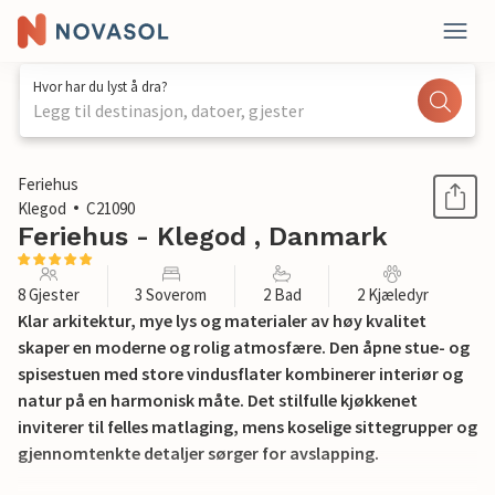
Hvor har du lyst å dra?
Legg til destinasjon, datoer, gjester
1 / 20
Feriehus
Klegod
C21090
Feriehus - Klegod , Danmark
8 Gjester
3 Soverom
2 Bad
2 Kjæledyr
Klar arkitektur, mye lys og materialer av høy kvalitet
skaper en moderne og rolig atmosfære. Den åpne stue- og
spisestuen med store vindusflater kombinerer interiør og
natur på en harmonisk måte. Det stilfulle kjøkkenet
inviterer til felles matlaging, mens koselige sittegrupper og
gjennomtenkte detaljer sørger for avslapping.