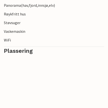
Panorama(hav,fjord,innsjø,elv)
Røykfritt hus
Støvsuger
Vaskemaskin
WiFi
Plassering