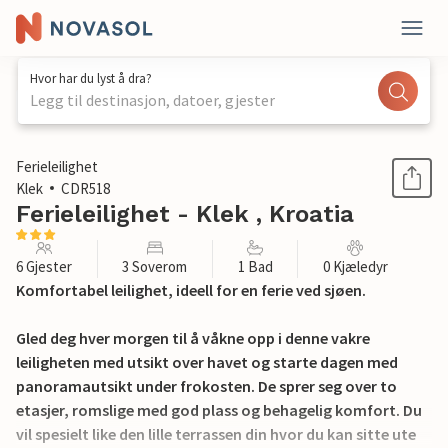
Hvor har du lyst å dra?
Legg til destinasjon, datoer, gjester
1 / 30
Ferieleilighet
Klek
CDR518
Ferieleilighet - Klek , Kroatia
6 Gjester
3 Soverom
1 Bad
0 Kjæledyr
Komfortabel leilighet, ideell for en ferie ved sjøen.
Gled deg hver morgen til å våkne opp i denne vakre
leiligheten med utsikt over havet og starte dagen med
panoramautsikt under frokosten. De sprer seg over to
etasjer, romslige med god plass og behagelig komfort. Du
vil spesielt like den lille terrassen din hvor du kan sitte ute