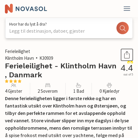
Hvor har du lyst å dra?
Legg til destinasjon, datoer, gjester
1 / 18
Ferieleilighet
Klintholm Havn
K30939
Ferieleilighet - Klintholm Havn
4.4
, Danmark
out of 5
4 Gjester
2 Soverom
1 Bad
0 Kjæledyr
Denne ferieleiligheten ligger i første rekke og har en
fantastisk utsikt over Klintholm havn og Østersjøen, og
tilbyr den perfekte rammen for et avslappende opphold
ved vannet. Store vinduer slipper inn mye dagslys i de lyse
oppholdsrommene, mens den romslige terrassen innbyr til
å spise frokost med utsikt over yachtene, følge med på