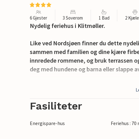
6 Gjester
3 Soverom
1 Bad
2 Kjæl
Nydelig feriehus i Klitmøller.
Like ved Nordsjøen finner du dette nydelig
sammen med familien og dine kjære firbente
innredede rommene, og bruk terrassen og ha
deg med hundene og barna eller slappe av
Klitmøller er et koselig fiskevær og en li
L
fra hele verden er Klitmøller først og fr
derfor byen ofte kalles Cold Hawaii. I by
Fasiliteter
koselige butikker som blant annet selger
Energispare-hus
Feriehus : 70
Se frem til en uforglemmelig ferie med m