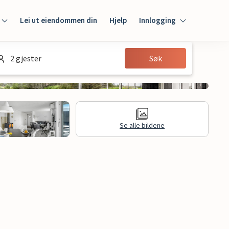
Lei ut eiendommen din
Hjelp
Innlogging
Innlogging
2 gjester
Søk
Gjest
Huseier
Se alle bildene