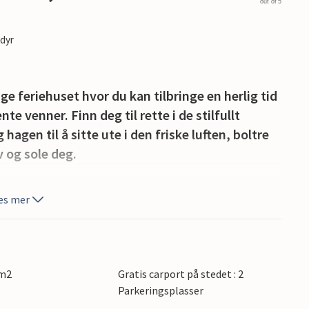
out of 5
edyr
e feriehuset hvor du kan tilbringe en herlig tid
 venner. Finn deg til rette i de stilfullt
gen til å sitte ute i den friske luften, boltre
 og sole deg.
vlig kystby med en flott strand. Men for surfere
es mer
emst stedet hvor man møtes for å surfe. Det er
en finner du innbydende restauranter og små,
 lokal mat, suvenirer og kunsthåndverk.
 m2
Gratis carport på stedet : 2
ye vind, vann og mer på Jyllands vestkyst!
Parkeringsplasser