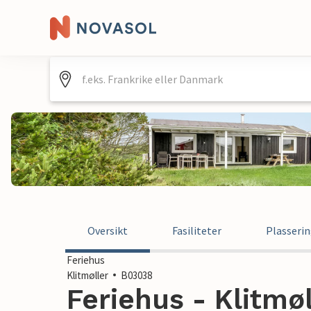
Oversikt
Fasiliteter
Plasseri
Feriehus
Klitmøller
B03038
Feriehus - Klitmø