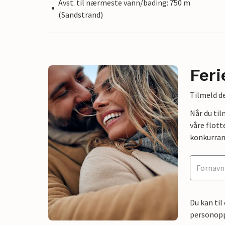
Avst. til nærmeste vann/bading: 750 m
(Sandstrand)
Feri
Tilmeld de
Når du ti
våre flott
konkurran
Du kan til
personoppl