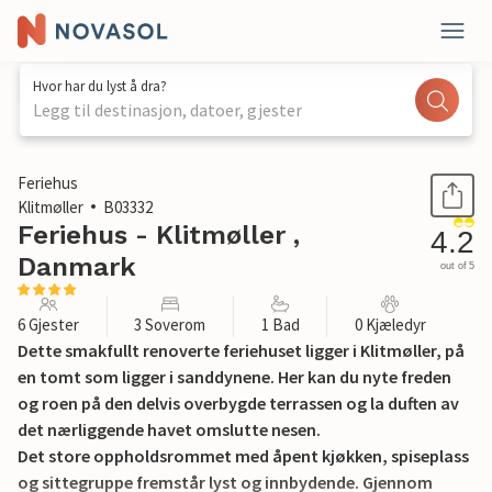
Hvor har du lyst å dra?
Legg til destinasjon, datoer, gjester
1 / 24
Feriehus
Klitmøller
B03332
Feriehus - Klitmøller ,
4.2
Danmark
out of 5
6 Gjester
3 Soverom
1 Bad
0 Kjæledyr
Dette smakfullt renoverte feriehuset ligger i Klitmøller, på
en tomt som ligger i sanddynene. Her kan du nyte freden
og roen på den delvis overbygde terrassen og la duften av
det nærliggende havet omslutte nesen.
Det store oppholdsrommet med åpent kjøkken, spiseplass
og sittegruppe fremstår lyst og innbydende. Gjennom