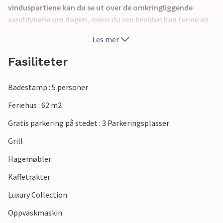
vinduspartiene kan du se ut over de omkringliggende
sanddynene om dagen, mens du om kvelden kan tenne en
stemningsfull ild i peisen for en koselig atmosfære.
Les mer
I Thisted kan du oppleve musikk, kultur og arrangementer.
Det er også en kino.
Fasiliteter
Badestamp : 5 personer
Feriehus : 62 m2
Gratis parkering på stedet : 3 Parkeringsplasser
Grill
Hagemøbler
Kaffetrakter
Luxury Collection
Oppvaskmaskin