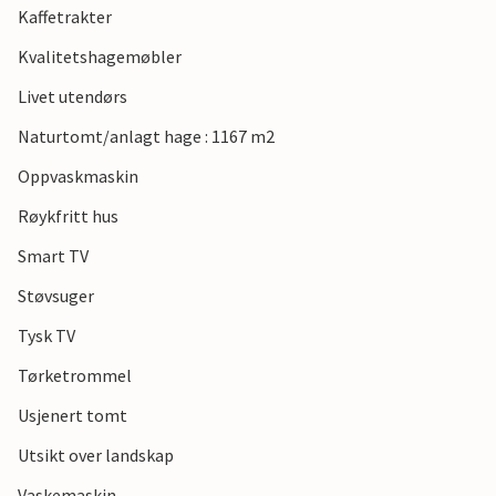
Kaffetrakter
på flotte muligheter for fuglekikking og
naturfotografering.
Kvalitetshagemøbler
Livet utendørs
Naturtomt/anlagt hage : 1167 m2
Oppvaskmaskin
Røykfritt hus
Smart TV
Støvsuger
Tysk TV
Tørketrommel
Usjenert tomt
Utsikt over landskap
Vaskemaskin