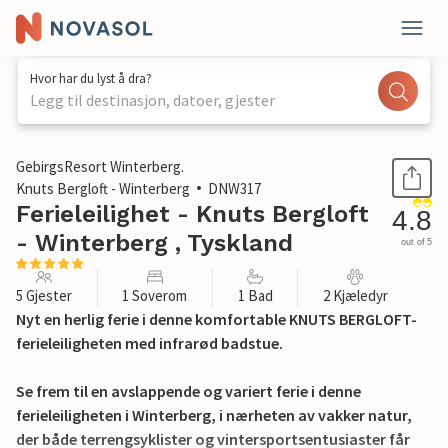
Hvor har du lyst å dra?
Legg til destinasjon, datoer, gjester
1 / 17
GebirgsResort Winterberg.
Knuts Bergloft - Winterberg
DNW317
Ferieleilighet - Knuts Bergloft
4.8
- Winterberg , Tyskland
out of 5
5 Gjester
1 Soverom
1 Bad
2 Kjæledyr
Nyt en herlig ferie i denne komfortable KNUTS BERGLOFT-
ferieleiligheten med infrarød badstue.
Se frem til en avslappende og variert ferie i denne
ferieleiligheten i Winterberg, i nærheten av vakker natur,
der både terrengsyklister og vintersportsentusiaster får