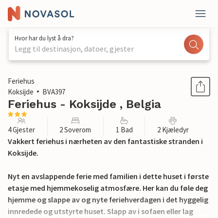
Hvor har du lyst å dra?
Legg til destinasjon, datoer, gjester
1 / 17
Feriehus
Koksijde
BVA397
Feriehus - Koksijde , Belgia
4 Gjester
2 Soverom
1 Bad
2 Kjæledyr
Vakkert feriehus i nærheten av den fantastiske stranden i
Koksijde.
Nyt en avslappende ferie med familien i dette huset i første
etasje med hjemmekoselig atmosfære. Her kan du føle deg
hjemme og slappe av og nyte feriehverdagen i det hyggelig
innredede og utstyrte huset. Slapp av i sofaen eller lag