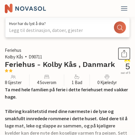
Hvor har du lyst å dra?
Legg til destinasjon, datoer, gjester
1 / 22
Feriehus
Kolby Kås
D90711
Feriehus - Kolby Kås , Danmark
5
out of 5
8 Gjester
4 Soverom
1 Bad
0 Kjæledyr
Ta med hele familien på ferie i dette feriehuset med vakker
hage.
Tilbring kvalitetstid med dine nærmeste i de lyse og
smakfullt innredede rommene i dette huset. Gled dere til å
lage mat, leke og slappe av sammen, og på kjøligere
kvelder kan dere nyte den koselige varmen fra peisen. Sett