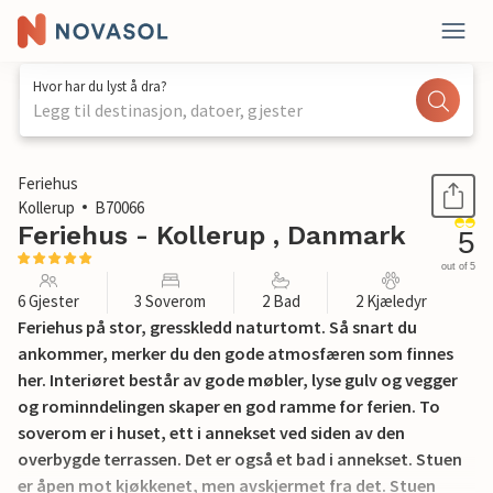
Hvor har du lyst å dra?
Legg til destinasjon, datoer, gjester
1 / 14
Feriehus
Kollerup
B70066
Feriehus - Kollerup , Danmark
5
out of 5
6 Gjester
3 Soverom
2 Bad
2 Kjæledyr
Feriehus på stor, gresskledd naturtomt. Så snart du
ankommer, merker du den gode atmosfæren som finnes
her. Interiøret består av gode møbler, lyse gulv og vegger
og rominndelingen skaper en god ramme for ferien. To
soverom er i huset, ett i annekset ved siden av den
overbygde terrassen. Det er også et bad i annekset. Stuen
er åpen mot kjøkkenet, men avskjermet fra det. Stuen