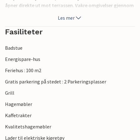
åpner direkte ut mot terrassen. Vakre omgivelser gjennom
kystskogen Kollerup og Slettestrand. Her kan du nyte
Les mer
fotturer og terrengsykling.
Fasiliteter
Badstue
Energispare-hus
Feriehus : 100 m2
Gratis parkering på stedet : 2 Parkeringsplasser
Grill
Hagemøbler
Kaffetrakter
Kvalitetshagemøbler
Lader til elektriske kjøretøy