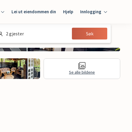
Lei ut eiendommen din
Hjelp
Innlogging
Innlogging
2 gjester
Søk
Gjest
Huseier
Se alle bildene