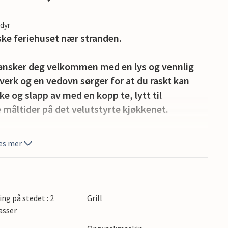
edyr
iske feriehuset nær stranden.
 ønsker deg velkommen med en lys og vennlig
verk og en vedovn sørger for at du raskt kan
ke og slapp av med en kopp te, lytt til
e måltider på det velutstyrte kjøkkenet.
å terrassen. Spis en solid frokost her, og kos
es mer
rillen om kvelden og avrund dagen med et godt
yt den friske havbrisen, den fine sanden og den
ing på stedet : 2
Grill
ystområdet. I nærliggende Skærbæk kan du
asser
ke på danske spesialiteter på koselige kafeer.