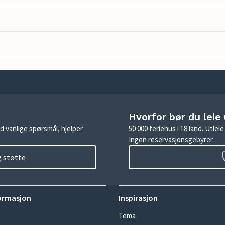
Hvorfor bør du leie
d vanlige spørsmål, hjelper
50 000 feriehus i 18 land. Utle
Ingen reservasjonsgebyrer.
g støtte
ormasjon
Inspirasjon
Tema