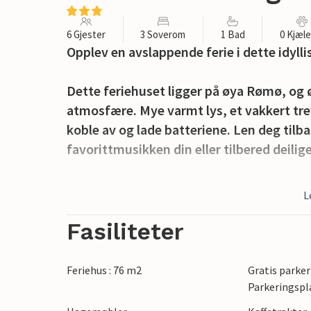
6 Gjester
3 Soverom
1 Bad
0 Kjæl
Opplev en avslappende ferie i dette idyll
Dette feriehuset ligger på øya Rømø, og
atmosfære. Mye varmt lys, et vakkert tre
koble av og lade batteriene. Len deg tilba
favorittmusikken din eller tilbered deilig
Start dagen med en aromatisk kopp kaffe p
L
deg deretter med en god bok. Tenn opp g
måltid og et glass vin.
Fasiliteter
Ta en kort tur til Kongsmark strand, og n
Feriehus : 76 m2
Gratis parker
avslappede atmosfæren i dette rolige k
Parkeringspl
spasere gjennom sjarmerende smug og sma