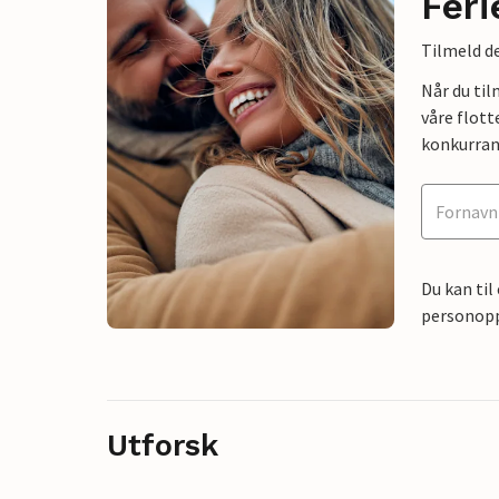
Feri
Tilmeld de
Når du ti
våre flott
konkurran
Du kan til
personoppl
Utforsk