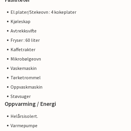
El.plater/Stekeovn : 4 kokeplater
Kjøleskap
Avtrekksvifte
Fryser : 60 liter
Kaffetrakter
Mikrobølgeovn
Vaskemaskin
Tørketrommel
Oppvaskmaskin
Støvsuger
Oppvarming / Energi
Helårsisolert.
Varmepumpe