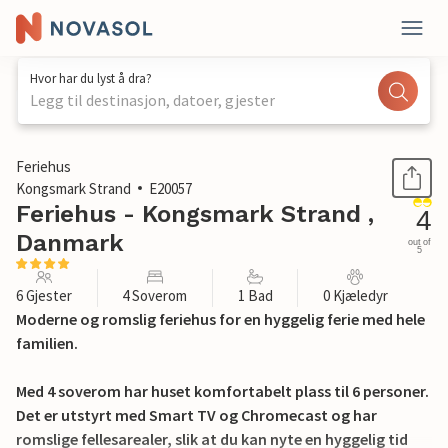
Hvor har du lyst å dra?
Legg til destinasjon, datoer, gjester
1 / 33
Feriehus
Kongsmark Strand
E20057
Feriehus - Kongsmark Strand ,
4
Danmark
out of
5
6 Gjester
4 Soverom
1 Bad
0 Kjæledyr
Moderne og romslig feriehus for en hyggelig ferie med hele
familien.
Med 4 soverom har huset komfortabelt plass til 6 personer.
Det er utstyrt med Smart TV og Chromecast og har
romslige fellesarealer, slik at du kan nyte en hyggelig tid