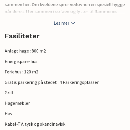
sammen her. Om kveldene sprer vedovnen en spesiell hygge
når dere sitter sammen i sofaen og lytter til flammenes
knitring.
Les mer
Det er rikelig med lekeapparater for barn på eiendommen.
Fasiliteter
Du kan sole deg på de åpne terrassene og senere tilberede
middagen på grillen.
Anlagt hage : 800 m2
Stranden ligger bare noen få skritt fra huset og tilbyr
Energispare-hus
flotte muligheter i alle årstider.
Feriehus : 120 m2
Hvert familiemedlem vil nyte ferien i dette attraktive
Gratis parkering på stedet : 4 Parkeringsplasser
feriehuset.
Grill
Hagemøbler
Hav
Kabel-TV, tysk og skandinavisk