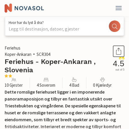
Hvor har du lyst å dra?
Legg til destinasjon, datoer, gjester
1 / 56
Feriehus
Koper-Ankaran
SCR304
Feriehus - Koper-Ankaran ,
4.5
Slovenia
out of 5
10 Gjester
4 Soverom
4 Bad
0 Kjæledyr
Dette romslige feriehuset ligger i en imponerende
panoramaposisjon og tilbyr en fantastisk utsikt over
Triestebukten og vingårdene. De spesielle egenskapene til
huset er de romslige terrassene og den vakkert anlagte
eiendommen, som tilbyr et bredt spekter av sports- og
fritidsaktiviteter. Interiøret er moderne og tilbyr komfort