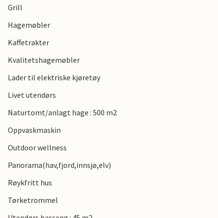
Grill
Hagemøbler
Kaffetrakter
Kvalitetshagemøbler
Lader til elektriske kjøretøy
Livet utendørs
Naturtomt/anlagt hage : 500 m2
Oppvaskmaskin
Outdoor wellness
Panorama(hav,fjord,innsjø,elv)
Røykfritt hus
Tørketrommel
Utendørs basseng : 45 m2