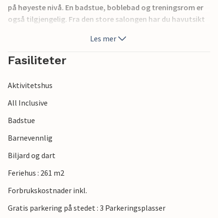
på høyeste nivå. En badstue, boblebad og treningsrom er
også tilgjengelig. Fra den store salongen har du havutsikt
og tilgang til en stor terrasse, som er delvis overbygd. I
Les mer
tillegg til det større hovedkjøkkenet har huset også to
mindre kjøkken som gir privatliv hvis ønskelig når to eller
Fasiliteter
flere familier er på ferie i huset. I nærheten ligger Koper og
Muggia (Italia). Sørg for å besøke middelalderske Piran og
Aktivitetshus
ta en dagstur til Postojna-hulen eller vakre Bled.
All Inclusive
Badstue
Barnevennlig
Biljard og dart
Feriehus : 261 m2
Forbrukskostnader inkl.
Gratis parkering på stedet : 3 Parkeringsplasser