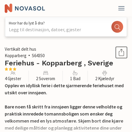
Hvor har du lyst å dra?
Legg til destinasjon, datoer, gjester
1 / 15
Vertikalt delt hus
Kopparberg
S64350
Feriehus - Kopparberg , Sverige
4 Gjester
2 Soverom
1 Bad
2 Kjæledyr
Opplev en idyllisk ferie i dette sjarmerende feriehuset med
utsikt over innsjøen.
Bare noen få skritt fra innsjøen ligger denne velholdte og
praktisk innredede tomannsboligen som ønsker deg
velkommen med en lys atmosfære. Skjem bort dine kjære
med deilige måltider og planlegg aktivitetene dine under