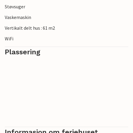
Støvsuger
Vaskemaskin
Vertikalt delt hus : 61 m2
WiFi
Plassering
Informasjon om feriehuset