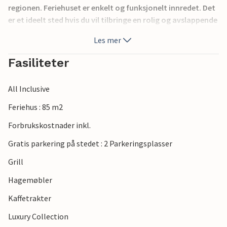
regionen. Feriehuset er enkelt og funksjonelt innredet. Det
er et ideelt sted hvis du vil tilbringe en rolig og avslappende
ferie med familie eller venner.
Les mer
Fasiliteter
All Inclusive
Feriehus : 85 m2
Forbrukskostnader inkl.
Gratis parkering på stedet : 2 Parkeringsplasser
Grill
Hagemøbler
Kaffetrakter
Luxury Collection