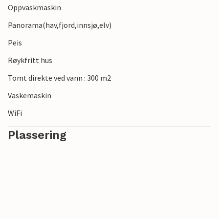
Oppvaskmaskin
Panorama(hav,fjord,innsjø,elv)
Peis
Røykfritt hus
Tomt direkte ved vann : 300 m2
Vaskemaskin
WiFi
Plassering