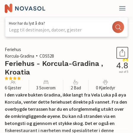
Hvor har du lyst å dra?
Legg til destinasjon, datoer, gjester
1 / 43
Feriehus
Korcula-Gradina
CDS528
Feriehus - Korcula-Gradina ,
4.8
Kroatia
out of 5
6 Gjester
3 Soverom
2 Bad
0 Kjæledyr
I den vakre bukten Gradina, ikke langt fra Vela Luka på øya
Korcula, venter dette feriehuset direkte på vannet. Fra den
overbygde terrassen har du en uforglemmelig utsikt over
de omkringliggende øyene. Du kan nå stranden via en
betongsti og gjennom et stykke skog. Det er også en
fiskerestaurant i nærheten med spesialiteter i denne