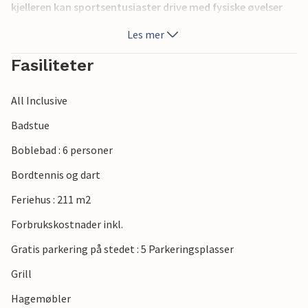
kjelleren kan sportsentusiaster drive med fysiske øvelser
og etterpå unne seg ren avslapning i badstuen eller
Les mer
boblebadet. Bassenget byr på avkjøling og badeglede.
Besøk den romerske byen Pula, som byr på mye moro med
Fasiliteter
sine monumenter og rike underholdningstilbud.
All Inclusive
Badstue
Boblebad : 6 personer
Bordtennis og dart
Feriehus : 211 m2
Forbrukskostnader inkl.
Gratis parkering på stedet : 5 Parkeringsplasser
Grill
Hagemøbler