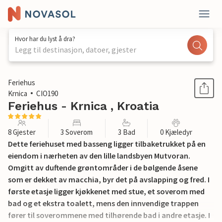
Hvor har du lyst å dra?
Legg til destinasjon, datoer, gjester
1 / 61
Feriehus
Krnica
CIO190
Feriehus - Krnica , Kroatia
8 Gjester
3 Soverom
3 Bad
0 Kjæledyr
Dette feriehuset med basseng ligger tilbaketrukket på en
eiendom i nærheten av den lille landsbyen Mutvoran.
Omgitt av duftende grøntområder i de bølgende åsene
som er dekket av macchia, byr det på avslapping og fred. I
første etasje ligger kjøkkenet med stue, et soverom med
bad og et ekstra toalett, mens den innvendige trappen
fører til soverommene med tilhørende bad i andre etasje. I