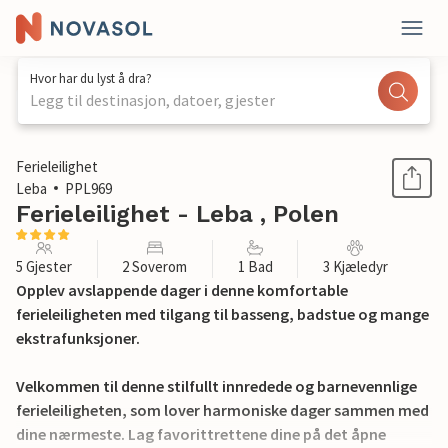
Hvor har du lyst å dra?
Legg til destinasjon, datoer, gjester
1 / 24
Ferieleilighet
Leba
PPL969
Ferieleilighet - Leba , Polen
5 Gjester
2 Soverom
1 Bad
3 Kjæledyr
Opplev avslappende dager i denne komfortable
ferieleiligheten med tilgang til basseng, badstue og mange
ekstrafunksjoner.
Velkommen til denne stilfullt innredede og barnevennlige
ferieleiligheten, som lover harmoniske dager sammen med
dine nærmeste. Lag favorittrettene dine på det åpne