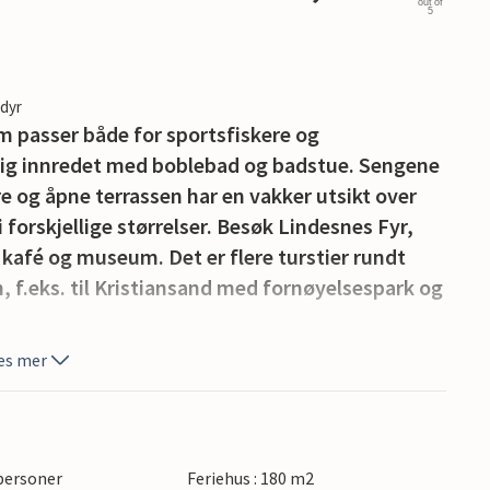
out of
5
edyr
m passer både for sportsfiskere og
lig innredet med boblebad og badstue. Sengene
e og åpne terrassen har en vakker utsikt over
i forskjellige størrelser. Besøk Lindesnes Fyr,
 kafé og museum. Det er flere turstier rundt
, f.eks. til Kristiansand med fornøyelsespark og
es mer
 personer
Feriehus : 180 m2