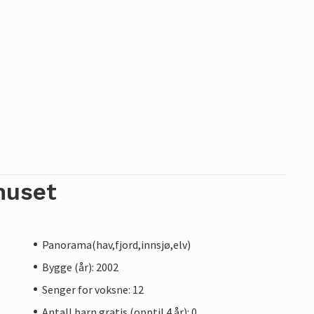
huset
Panorama(hav,fjord,innsjø,elv)
Bygge (år): 2002
Senger for voksne: 12
Antall barn gratis (opptil 4 år): 0