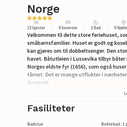
Norge
12 Gjester
6 Soverom
2 Bad
0 Kjæl
Velkommen til dette store feriehuset, so
småbarnsfamilier. Huset er godt og kose
kan gjøres om til dobbeltsenger. Den stor
havet. Båtutleien i Lussevika tilbyr båter 
Norges eldste fyr (1656), som også huser
tårnet. Det er mange utflukter i nærheten
dyrepark.
L
Fasiliteter
Badstue
Boblebad : 1