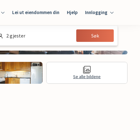
Lei ut eiendommen din
Hjelp
Innlogging
Innlogging
2 gjester
Søk
Gjest
Huseier
Se alle bildene