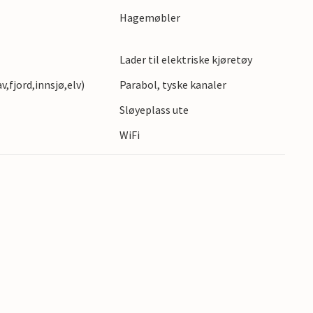
Hagemøbler
Lader til elektriske kjøretøy
,fjord,innsjø,elv)
Parabol, tyske kanaler
s
Sløyeplass ute
WiFi