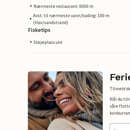
Nærmeste restaurant: 6000 m
Avst. til nærmeste vann/bading: 100 m
(Hav/sandstrand)
Fisketips
Sløyeplass ute
Feri
Tilmeld de
Når du ti
våre flott
konkurran