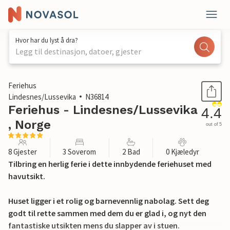
Hvor har du lyst å dra?
Legg til destinasjon, datoer, gjester
1 / 37
Feriehus
Lindesnes/Lussevika
N36814
Feriehus - Lindesnes/Lussevika
4.4
, Norge
out of 5
8 Gjester
3 Soverom
2 Bad
0 Kjæledyr
Tilbring en herlig ferie i dette innbydende feriehuset med
havutsikt.
Huset ligger i et rolig og barnevennlig nabolag. Sett deg
godt til rette sammen med dem du er glad i, og nyt den
fantastiske utsikten mens du slapper av i stuen.