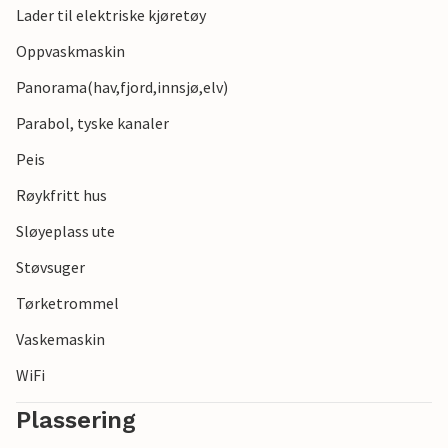
Lader til elektriske kjøretøy
Oppvaskmaskin
Panorama(hav,fjord,innsjø,elv)
Parabol, tyske kanaler
Peis
Røykfritt hus
Sløyeplass ute
Støvsuger
Tørketrommel
Vaskemaskin
WiFi
Plassering