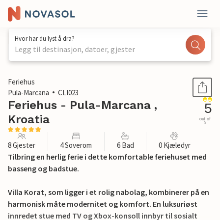
Hvor har du lyst å dra?
Legg til destinasjon, datoer, gjester
1 / 24
Feriehus
Pula-Marcana
CLI023
Feriehus - Pula-Marcana ,
5
Kroatia
out of
5
8 Gjester
4 Soverom
6 Bad
0 Kjæledyr
Tilbring en herlig ferie i dette komfortable feriehuset med
basseng og badstue.
Villa Korat, som ligger i et rolig nabolag, kombinerer på en
harmonisk måte modernitet og komfort. En luksuriøst
innredet stue med TV og Xbox-konsoll innbyr til sosialt