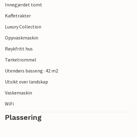
Innegjerdet tomt
autentisitet og avslapping, vil du finne de perfekte
omgivelsene for en avslappende ferie her.
Kaffetrakter
Luxury Collection
Merk: Overnattingsstedet tar ikke imot ungdomsgrupper
under 30 år eller utdrikningslag. Bestillinger av slike grupper
Oppvaskmaskin
vil bli avvist, selv ved ankomst eller under oppholdet, og
Røykfritt hus
uten refusjon.
Tørketrommel
Utendørs basseng : 42 m2
Utsikt over landskap
Vaskemaskin
WiFi
Plassering