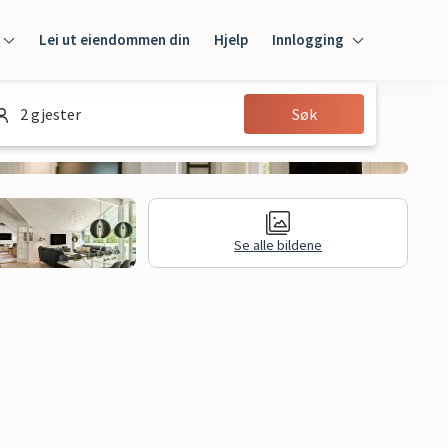
Lei ut eiendommen din
Hjelp
Innlogging
Innlogging
2 gjester
Søk
Gjest
Huseier
Se alle bildene