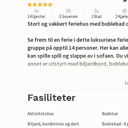
14 Gjester
5 Soverom
2 Bad
2 Kjæl
Stort og vakkert feriehus med boblebad o
Se frem til en ferie i dette luksuriøse feri
gruppe på opptil 14 personer. Her kan all
kan spille spill og slappe av i sofaen. Du v
annet er utstyrt med biljardbord, bobleb
Utenfor finner du en stor terrasse med nok
L
feriemåltidene dine i frisk luft. Den sto
en huske og en sandkasse som de yngste i f
Fasiliteter
en ferie med hund.
Aktivitetshus
Badstue
Ta en spasertur til den vakre stranden Ma
Biljard, bordtennis og dart
Boblebad : 4
gå til byen Mareilyst, hvor det er butikke