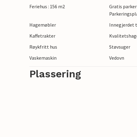
Feriehus : 156 m2
Gratis parker
anbefaler vi en tur til Nykøbing Falster, s
Parkeringspl
Se frem til en vakker og avslappende ferie
Hagemøbler
Innegjerdet
Kaffetrakter
Kvalitetsha
Røykfritt hus
Støvsuger
Vaskemaskin
Vedovn
Plassering