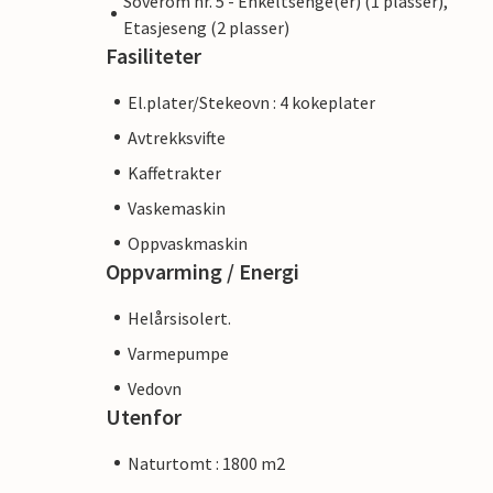
Soverom nr. 5 - Enkeltsenge(er) (1 plasser),
Etasjeseng (2 plasser)
Fasiliteter
El.plater/Stekeovn : 4 kokeplater
Avtrekksvifte
Kaffetrakter
Vaskemaskin
Oppvaskmaskin
Oppvarming / Energi
Helårsisolert.
Varmepumpe
Vedovn
Utenfor
Naturtomt : 1800 m2