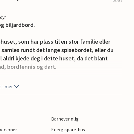
out of 5
edyr
g biljardbord.
ehuset, som har plass til en stor familie eller
e samles rundt det lange spisebordet, eller du
il aldri kjede deg i dette huset, da det blant
ad, bordtennis og dart.
 hagemøbler til alle, slik at du enkelt kan nyte
es mer
re eiendommen er inngjerdet og tilbyr blant annet
amilien vil elske. Det er også et flott sted for
Barnevennlig
rielys, som ligger 800 m fra huset. Du kan også
 personer
Energispare-hus
r og restauranter og mye liv. Hvis du vil shoppe,