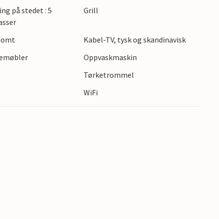
ing på stedet : 5
Grill
om ligger ca. 10 km fra huset.
asser
 på Falster!
 tomt
Kabel-TV, tysk og skandinavisk
gemøbler
Oppvaskmaskin
Tørketrommel
WiFi