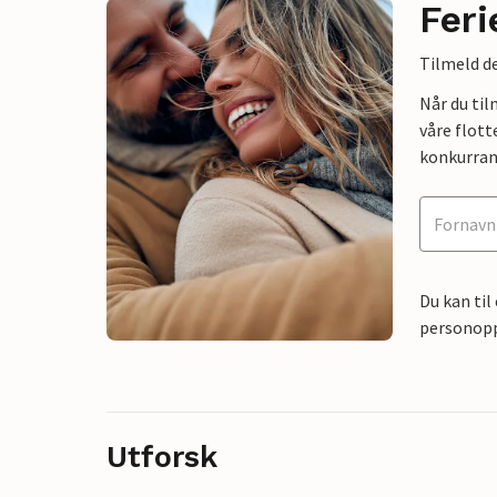
Feri
Tilmeld de
Når du ti
våre flott
konkurran
Du kan til
personoppl
Utforsk