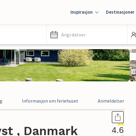
Inspirasjon
Destinasjoner
Angi datoer
ng
Informasjon om feriehuset
Anmeldelser
yst , Danmark
4.6