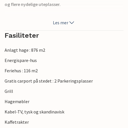
og flere nydelige uteplasser.
Den vakre sandstranden i Mommark ligger bare noen få
Les mer
minutter unna med bil. I Mommark finner du også en
koselig marina hvor de lokale fiskerne kommer daglig med
Fasiliteter
fersk fisk.
Anlagt hage : 876 m2
Dette huset er et godt utgangspunkt for å besøke det rike
kulturelle mangfoldet på øya Als.
Energispare-hus
Feriehus : 116 m2
Gratis carport på stedet : 2 Parkeringsplasser
Grill
Hagemøbler
Kabel-TV, tysk og skandinavisk
Kaffetrakter