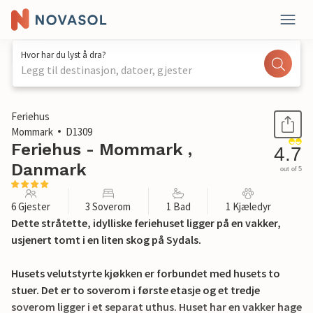
Hvor har du lyst å dra?
Legg til destinasjon, datoer, gjester
1 / 29
Feriehus
Mommark
D1309
Feriehus - Mommark ,
4.7
Danmark
out of 5
6 Gjester
3 Soverom
1 Bad
1 Kjæledyr
Dette stråtette, idylliske feriehuset ligger på en vakker,
usjenert tomt i en liten skog på Sydals.
Husets velutstyrte kjøkken er forbundet med husets to
stuer. Det er to soverom i første etasje og et tredje
soverom ligger i et separat uthus. Huset har en vakker hage