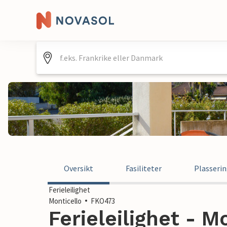
Oversikt
Fasiliteter
Plasseri
Ferieleilighet
Monticello
FKO473
Ferieleilighet - Mo