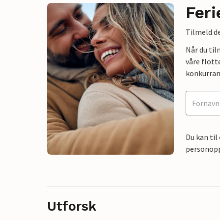
Feri
Tilmeld de
Når du ti
våre flott
konkurran
Du kan til
personoppl
Utforsk