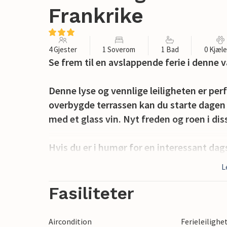
Frankrike
4 Gjester
1 Soverom
1 Bad
0 Kjæl
Se frem til en avslappende ferie i denne v
Denne lyse og vennlige leiligheten er perf
overbygde terrassen kan du starte dagen m
med et glass vin. Nyt freden og roen i di
Hvis du er i humør for en interessant dag
meter fra leiligheten kan du bade i sjøen, 
L
på hester i nærheten av leiligheten, eller 
naturen? Du kan også shoppe på lokale m
Fasiliteter
kvelden. Hvis du ikke vil lage mat selv, fi
flott dag kan du også nyte et glass vin og 
Aircondition
Ferieleilighe