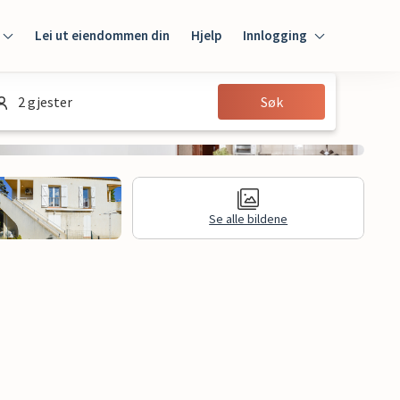
Lei ut eiendommen din
Hjelp
Innlogging
Innlogging
2 gjester
Søk
Gjest
Huseier
Se alle bildene