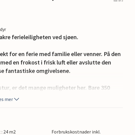
out of 5
edyr
akre ferieleiligheten ved sjøen.
ekt for en ferie med familie eller venner. På den
ed en frokost i frisk luft eller avslutte den
sse fantastiske omgivelsene.
stur, er det mange muligheter her. Bare 350
eller hva med en liten seiltur her? Du kan også ri
es mer
hva med et slag golf eller en fottur i den vakre
arkeder og unne deg lokale spesialiteter om
nnes det også flere restauranter i byen. Etter en
lokale spesialiteter på terrassen med utsikt til
t : 24 m2
Forbrukskostnader inkl.