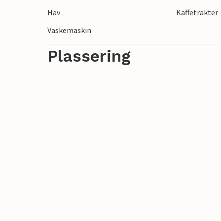
solnedgangen.
Hav
Kaffetrakter
Vaskemaskin
Nyt en fantastisk ferie på den vakre øya 
Plassering