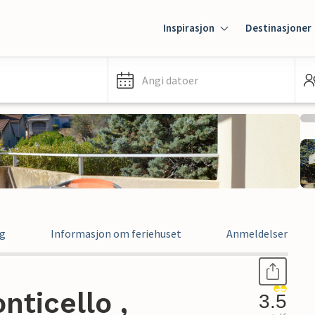
Inspirasjon
Destinasjoner
Angi datoer
ng
Informasjon om feriehuset
Anmeldelser
nticello ,
3.5