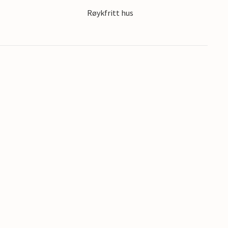
Røykfritt hus
Korsika.