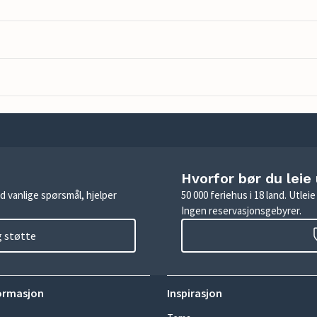
Hvorfor bør du leie
d vanlige spørsmål, hjelper
50 000 feriehus i 18 land. Utle
Ingen reservasjonsgebyrer.
g støtte
ormasjon
Inspirasjon