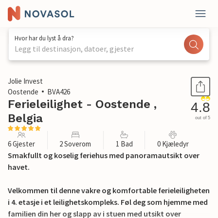
Hvor har du lyst å dra?
Legg til destinasjon, datoer, gjester
1 / 23
Jolie Invest
Oostende
BVA426
Ferieleilighet - Oostende ,
4.8
Belgia
out of 5
6 Gjester
2 Soverom
1 Bad
0 Kjæledyr
Smakfullt og koselig feriehus med panoramautsikt over
havet.
Velkommen til denne vakre og komfortable ferieleiligheten
i 4. etasje i et leilighetskompleks. Føl deg som hjemme med
familien din her og slapp av i stuen med utsikt over