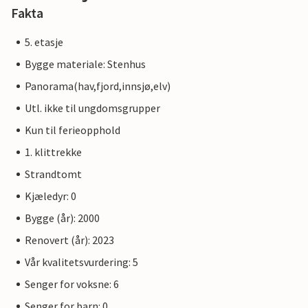
Fakta
5. etasje
Bygge materiale: Stenhus
Panorama(hav,fjord,innsjø,elv)
Utl. ikke til ungdomsgrupper
Kun til ferieopphold
1. klittrekke
Strandtomt
Kjæledyr: 0
Bygge (år): 2000
Renovert (år): 2023
Vår kvalitetsvurdering: 5
Senger for voksne: 6
Senger for barn: 0