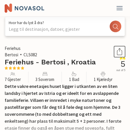
Hvor har du lyst å dra?
Legg til destinasjon, datoer, gjester
1 / 47
Feriehus
Bertosi
CLS082
Feriehus - Bertosi , Kroatia
5
out of 5
7 Gjester
3 Soverom
1 Bad
1 Kjæledyr
Dette vakre enetasjes huset ligger i utkanten av en liten
landsby i hjertet av Istria og er ideelt for en avslappende
familieferie. Villaen er innredet i myke naturtoner og
pastellfarger som får deg til å føle deg som hjemme. De 3
soverommene (to med dobbeltseng og ett med
enkeltseng) har plass til maksimalt 5 + 2 personer. I første
etasje finner du også en åpen stue med sovesofa, fullt