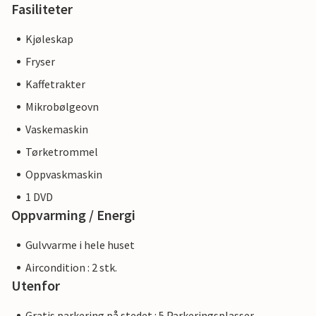
Fasiliteter
Kjøleskap
Fryser
Kaffetrakter
Mikrobølgeovn
Vaskemaskin
Tørketrommel
Oppvaskmaskin
1 DVD
Oppvarming / Energi
Gulvvarme i hele huset
Aircondition : 2 stk.
Utenfor
Gratis parkering på stedet : 5 Parkeringsplasser