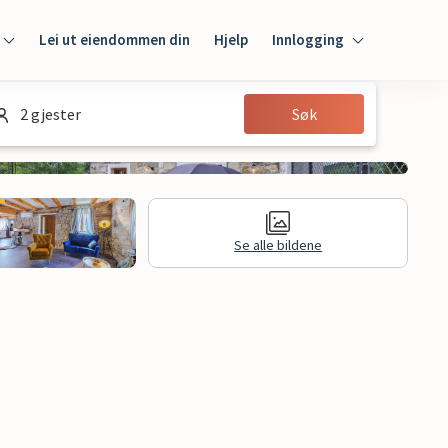
Lei ut eiendommen din
Hjelp
Innlogging
Innlogging
2 gjester
Søk
Gjest
Huseier
Se alle bildene