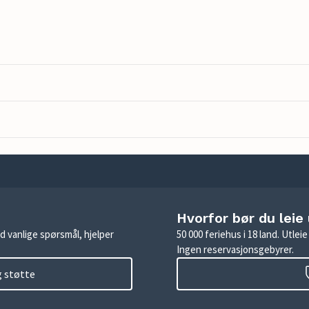
Hvorfor bør du leie
d vanlige spørsmål, hjelper
50 000 feriehus i 18 land. Utle
Ingen reservasjonsgebyrer.
g støtte