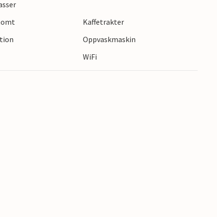
asser
orglemmelig ferie.
 tomt
Kaffetrakter
ction
Oppvaskmaskin
WiFi