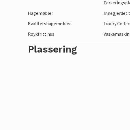
Parkeringspl
Feriehuset er det ideelle stedet for en uf
Hagemøbler
Innegjerdet
Kvalitetshagemøbler
Luxury Colle
Røykfritt hus
Vaskemaskin
Plassering