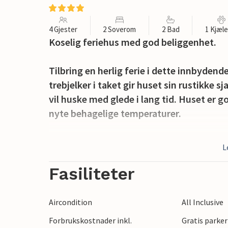
4 Gjester
2 Soverom
2 Bad
1 Kjæl
Koselig feriehus med god beliggenhet.
Tilbring en herlig ferie i dette innbydend
trebjelker i taket gir huset sin rustikke 
vil huske med glede i lang tid. Huset er go
nyte behagelige temperaturer.
Nyt dagens første kaffe på balkongen. Sla
L
glede seg over de mange lekeplassene.
Fasiliteter
Gå til stranden og tilbring fantastiske da
underverdenen på en guidet tur i Pazin-hu
Aircondition
All Inclusive
en zipline.
Forbrukskostnader inkl.
Gratis parker