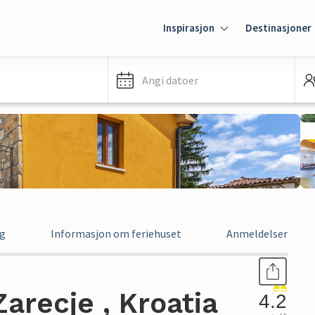
Inspirasjon
Destinasjoner
Angi datoer
ng
Informasjon om feriehuset
Anmeldelser
arecje , Kroatia
4.2