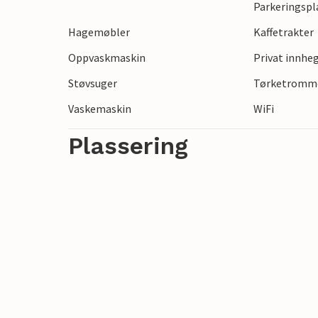
Parkeringspl
regionale produkter som de deilige trøfle
Hagemøbler
Kaffetrakter
Ha det gøy i dette fantastisk beliggende 
Oppvaskmaskin
Privat innhe
Støvsuger
Tørketromm
Vaskemaskin
WiFi
Plassering