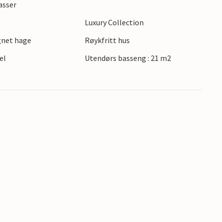
asser
ne.
Luxury Collection
feriehuset!
gnet hage
Røykfritt hus
el
Utendørs basseng : 21 m2