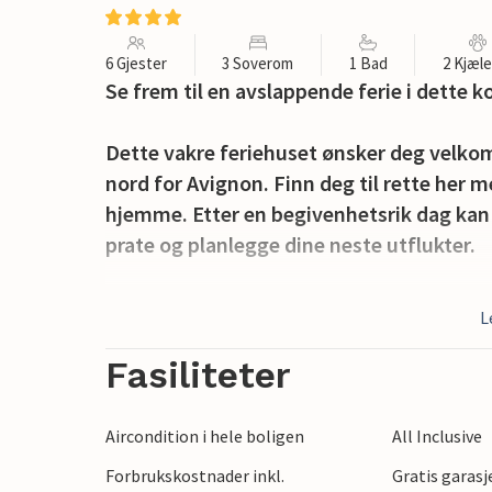
6 Gjester
3 Soverom
1 Bad
2 Kjæl
Se frem til en avslappende ferie i dette
Dette vakre feriehuset ønsker deg velkom
nord for Avignon. Finn deg til rette her m
hjemme. Etter en begivenhetsrik dag kan
prate og planlegge dine neste utflukter.
Du vil også finne de beste forholdene for
L
rette i solen på en solstol ved bassenget 
familien på terrassen for en deilig gril
Fasiliteter
Utforsk denne spennende delen av Sør-Fr
Aircondition i hele boligen
All Inclusive
Avignon, L'Isle-sur-la-Sorgue og Orange.
Forbrukskostnader inkl.
Gratis garasje
lavendelmarker og Mont Ventoux-fjellet. 