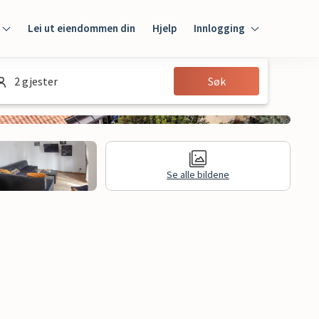
Lei ut eiendommen din
Hjelp
Innlogging
Innlogging
2 gjester
Søk
Gjest
Huseier
Se alle bildene