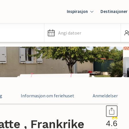
Inspirasjon
Destinasjoner
Angi datoer
ng
Informasjon om feriehuset
Anmeldelser
atte , Frankrike
4.6