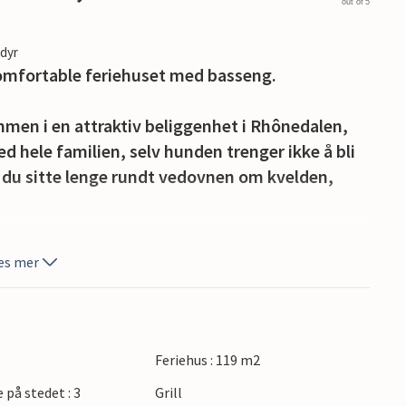
out of 5
edyr
 komfortable feriehuset med basseng.
men i en attraktiv beliggenhet i Rhônedalen,
ed hele familien, selv hunden trenger ikke å bli
 du sitte lenge rundt vedovnen om kvelden,
 uforglemmelige timer utendørs. Finn deg til
es mer
og forfrisk deg når du føler for det. Samle hele
lmiddag og nyt den lune sommerkvelden.
ankrike fra feriehuset og besøk byer som
Feriehus : 119 m2
 Opplev det vakre landskapet med vingårder,
 på stedet : 3
Grill
Besøk de lokale markedene og la deg friste av