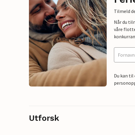
Tilmeld de
Når du ti
våre flott
konkurran
Du kan til
personoppl
Utforsk