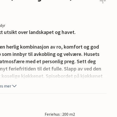
out of
5
edyr
t utsikt over landskapet og havet.
r en herlig kombinasjon av ro, komfort og god
ø som innbyr til avkobling og velvære. Husets
atmosfære med et personlig preg. Sett deg
nyt feriefritiden til det fulle. Slapp av ved den
 koselige kjøkkenet. Spisebordet på kjøkkenet
mens et annet spisebord i stuen gir god plass til
es mer
panoramautsikt over havet. Start dagen med en
n om kvelden med et glass vin. Det vakkert
Feriehus : 200 m2