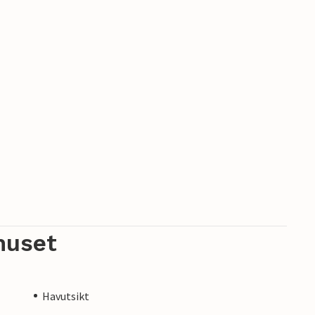
huset
Havutsikt