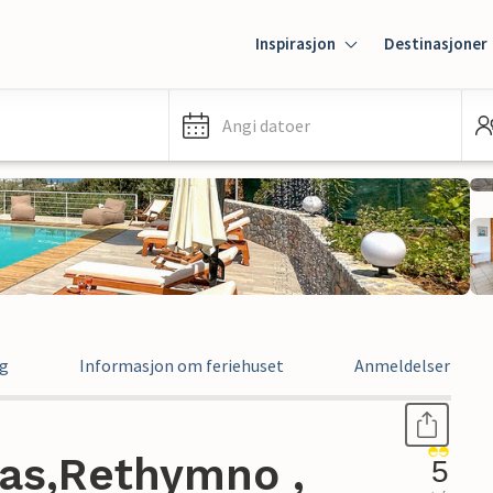
Inspirasjon
Destinasjoner
Angi datoer
ng
Informasjon om feriehuset
Anmeldelser
ias,Rethymno ,
5