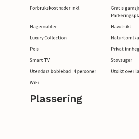
anlagte bassengområdet med solsenger og 
Forbrukskostnader inkl.
Gratis garasje
bruke boblebadet for å slappe helt av.
Parkeringspl
Hagemøbler
Havutsikt
Utforsk byen Rethymno med den pittore
de mange restaurantene. Besøk lokale ma
Luxury Collection
Naturtomt/an
eller ta en dagstur til strendene i Preveli 
Peis
Privat innhe
heller ikke langt unna.
Smart TV
Støvsuger
Utendørs boblebad : 4 personer
Utsikt over 
WiFi
Plassering