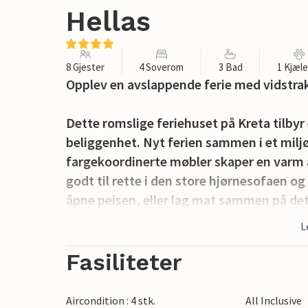
Hellas
8 Gjester
4 Soverom
3 Bad
1 Kjæl
Opplev en avslappende ferie med vidstrak
Dette romslige feriehuset på Kreta tilby
beliggenhet. Nyt ferien sammen i et milj
fargekoordinerte møbler skaper en varm 
godt til rette i den store hjørnesofaen og 
åpne peisen, eller lag mat sammen på det
inviterer til felles frokost om morgenen, 
L
sosialt samvær om kvelden.
Fasiliteter
Tilbring rolige timer på balkongen med 
frokost i det fri, eller se på solnedgange
Aircondition : 4 stk.
All Inclusive