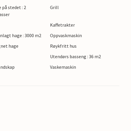
parasoller innbyr til avslapping. Du kan også
 på stedet : 2
Grill
asser
Kaffetrakter
ske gamlebyen, den venetianske festningen og
rkeder, oppdag området rundt på en fjelltur
lagt hage : 3000 m2
Oppvaskmaskin
eller Plakias på sørkysten. Klosteret Arkadi ligger
gnet hage
Røykfritt hus
Utendørs basseng : 36 m2
landskap
Vaskemaskin