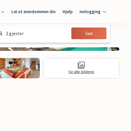
Lei ut eiendommen din
Hjelp
Innlogging
Innlogging
2 gjester
Søk
Gjest
Huseier
Se alle bildene
Juridisk informasjon