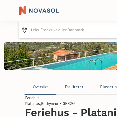
Oversikt
Fasiliteter
Plasseri
Feriehus
Platanias,Rethymno
GKR236
Feriehus - Platan