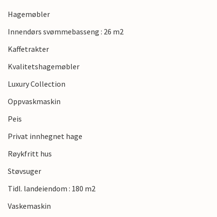
far, Kouign Amann, cider og mye mer. Du er bortskjemt
med valg!
Hagemøbler
Innendørs svømmebasseng : 26 m2
Kaffetrakter
Kvalitetshagemøbler
Luxury Collection
Oppvaskmaskin
Peis
Privat innhegnet hage
Røykfritt hus
Støvsuger
Tidl. landeiendom : 180 m2
Vaskemaskin