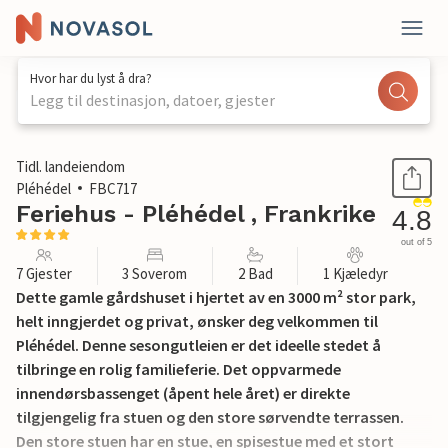
Hvor har du lyst å dra?
Legg til destinasjon, datoer, gjester
1 / 31
Tidl. landeiendom
Pléhédel
FBC717
Feriehus - Pléhédel , Frankrike
4.8
out of 5
7 Gjester
3 Soverom
2 Bad
1 Kjæledyr
Dette gamle gårdshuset i hjertet av en 3000 m² stor park,
helt inngjerdet og privat, ønsker deg velkommen til
Pléhédel. Denne sesongutleien er det ideelle stedet å
tilbringe en rolig familieferie. Det oppvarmede
innendørsbassenget (åpent hele året) er direkte
tilgjengelig fra stuen og den store sørvendte terrassen.
Den store stuen har en stue, en spisestue med et stort