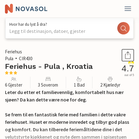
Hvor har du lyst å dra?
Legg til destinasjon, datoer, gjester
1 / 37
Feriehus
Pula
CIR430
Feriehus - Pula , Kroatia
4.7
out of 5
6 Gjester
3 Soverom
1 Bad
2 Kjæledyr
Leter du etter et familievennlig, komfortabelt hus nær
sjøen? Da kan dette være noe for deg.
Se frem til en fantastisk ferie med familien i dette vakre
feriehuset. Huset er moderne innredet og tilbyr god plass
og komfort. Du kan tilberede feriemåltidene dine i det
velutstyrte kjøkkenet og nyte dem sammen i spisestuen