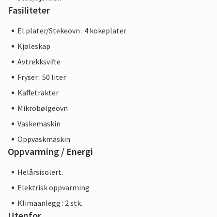
Fasiliteter
El.plater/Stekeovn : 4 kokeplater
Kjøleskap
Avtrekksvifte
Fryser : 50 liter
Kaffetrakter
Mikrobølgeovn
Vaskemaskin
Oppvaskmaskin
Oppvarming / Energi
Helårsisolert.
Elektrisk oppvarming
Klimaanlegg : 2 stk.
Utenfor