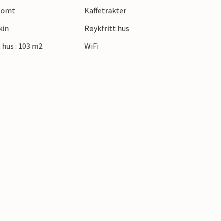
 tomt
Kaffetrakter
kin
Røykfritt hus
t hus : 103 m2
WiFi