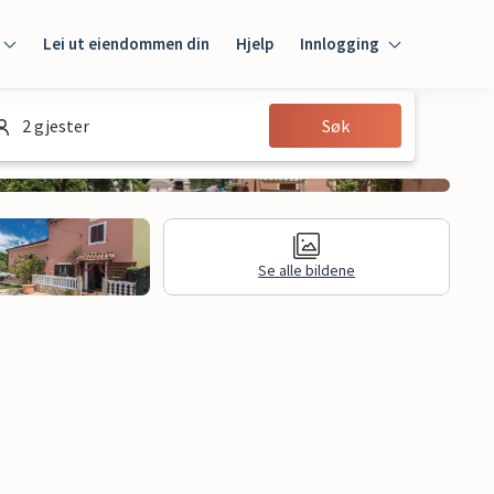
Lei ut eiendommen din
Hjelp
Innlogging
Innlogging
2 gjester
Søk
Gjest
Huseier
Se alle bildene