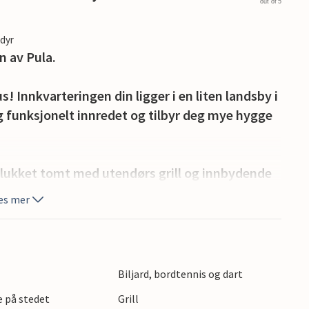
out of 5
edyr
n av Pula.
s! Innkvarteringen din ligger i en liten landsby i
 funksjonelt innredet og tilbyr deg mye hygge
 lukket tomt med utendørs grill og innbydende
å en taverna med peis, samt et rom med
es mer
nyt det omfattende utvalget av aktiviteter på
rt ferie med kulturelle, gastronomiske og
Biljard, bordtennis og dart
e på stedet
Grill