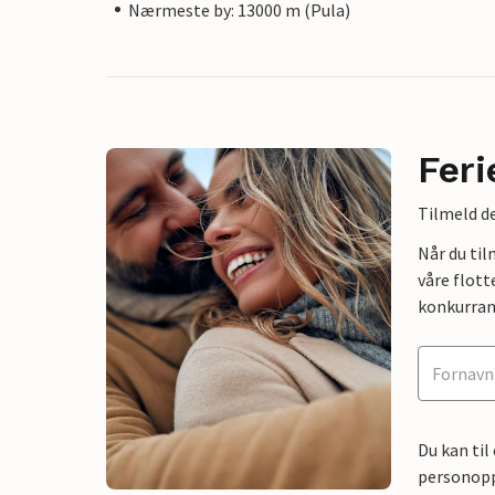
Nærmeste by: 13000 m (Pula)
Feri
Tilmeld de
Når du ti
våre flott
konkurran
Du kan til
personoppl