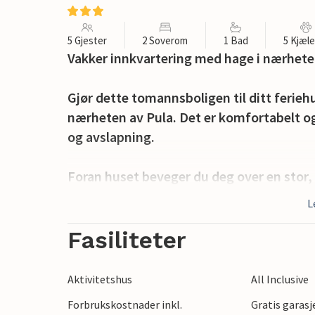
5 Gjester
2 Soverom
1 Bad
5 Kjæl
Vakker innkvartering med hage i nærhete
Gjør dette tomannsboligen til ditt feriehu
nærheten av Pula. Det er komfortabelt og
og avslapning.
Foran huset beveger du deg over en stor,
hagemøbler. For sosiale timer er det ogs
L
bordtennisbord.
Fasiliteter
Besøk de omkringliggende landsbyene og 
den istriske halvøya. Se frem til en varie
Aktivitetshus
All Inclusive
naturskjønne høydepunkter!
Forbrukskostnader inkl.
Gratis garasj