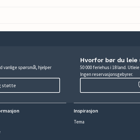
Hvorfor bør du leie
d vanlige spørsmål, hjelper
50 000 feriehus i 18 land. Utle
Ingen reservasjonsgebyrer.
g støtte
ormasjon
Inspirasjon
Tema
e