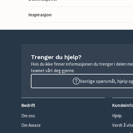
Inspirasjon
Trenger du hjelp?
Hvis du ikke finner informasjonen du trenger i delen me
teamet vårt deg gjerne.
Vanlige spørsmål, hjelp o
Bedrift
Kundeinf
Om oss
Hjelp
Om Awaze
Verdt å vit