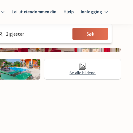
Lei ut eiendommen din
Hjelp
Innlogging
Innlogging
2 gjester
Søk
Gjest
Huseier
Se alle bildene