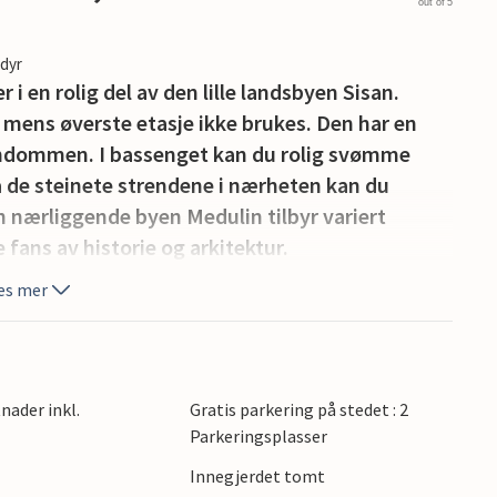
out of 5
edyr
 en rolig del av den lille landsbyen Sisan.
e, mens øverste etasje ikke brukes. Den har en
endommen. I bassenget kan du rolig svømme
På de steinete strendene i nærheten kan du
 nærliggende byen Medulin tilbyr variert
fans av historie og arkitektur.
es mer
nader inkl.
Gratis parkering på stedet : 2
Parkeringsplasser
Innegjerdet tomt