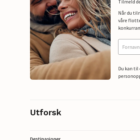
Tilmeld de
Når du ti
våre flott
konkurran
Du kan til
personoppl
Utforsk
Destinasjoner