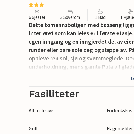
6 Gjester
3 Soverom
1 Bad
1 Kjæl
Dette tomannsboligen med basseng ligger i
Interiøret som kan leies er i første etasj
egen inngang og en inngjerdet del av ei
runder eller bare sole deg og slappe av. 
oppleve ren sol, sjø og svømmeglede. Den
underholdning, mens gamle Pula vil glede 
L
Fasiliteter
All Inclusive
Forbrukskost
Grill
Hagemøbler