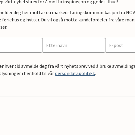
g vårt nyhetsbrev for å motta inspirasjon og gode tilbud!
lmelder deg her mottar du markedsføringskommunikasjon fra NOVAS
e feriehus og hytter. Du vil også motta kundefordeler fra våre mang
ser.
 enhver tid avmelde deg fra vårt nyhetsbrev ved å bruke avmeldings
ysninger i henhold til vår
persondatapolitikk
.