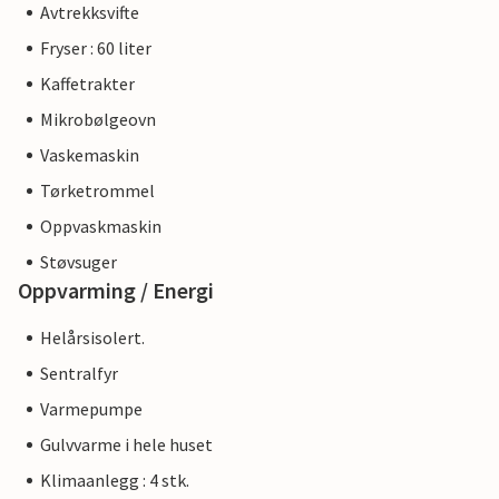
Avtrekksvifte
Fryser : 60 liter
Kaffetrakter
Mikrobølgeovn
Vaskemaskin
Tørketrommel
Oppvaskmaskin
Støvsuger
Oppvarming / Energi
Helårsisolert.
Sentralfyr
Varmepumpe
Gulvvarme i hele huset
Klimaanlegg : 4 stk.