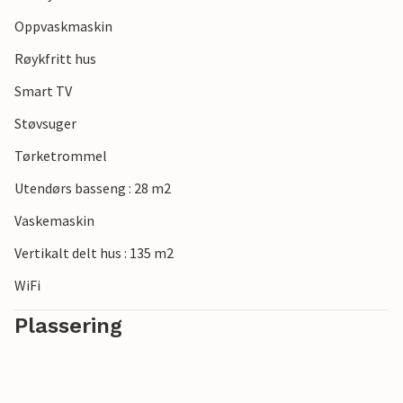
det varierte istriske kjøkkenet.
Oppvaskmaskin
Røykfritt hus
Smart TV
Støvsuger
Tørketrommel
Utendørs basseng : 28 m2
Vaskemaskin
Vertikalt delt hus : 135 m2
WiFi
Plassering