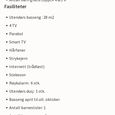
Fasiliteter
Utendørs basseng : 28 m2
4 TV
Parabol
Smart TV
Hårføner
Strykejern
Internett (trådløst)
Stekeovn
Røykalarm : 6 stk.
Utendørs dusj : 1 stk.
Basseng april til ult. oktober
Antall barnestoler: 1