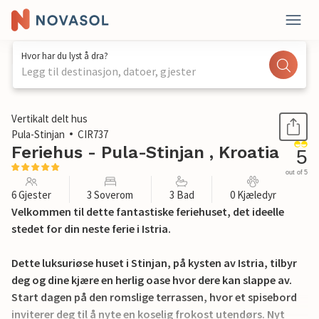
Hvor har du lyst å dra?
Legg til destinasjon, datoer, gjester
1 / 57
Vertikalt delt hus
Pula-Stinjan
CIR737
Feriehus - Pula-Stinjan , Kroatia
5
out of 5
6 Gjester
3 Soverom
3 Bad
0 Kjæledyr
Velkommen til dette fantastiske feriehuset, det ideelle
stedet for din neste ferie i Istria.
Dette luksuriøse huset i Stinjan, på kysten av Istria, tilbyr
deg og dine kjære en herlig oase hvor dere kan slappe av.
Start dagen på den romslige terrassen, hvor et spisebord
inviterer deg til å nyte en koselig frokost utendørs. Nyt