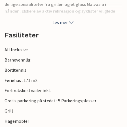
deilige spesialiteter fra grillen og et glass Malvasia i
hånden. Elskere av aktiv rekreasjon og syklister vil glede
seg over nærheten til sykkelstier. Besøk Nesactium, et
Les mer
nærliggende utgravningssted fra romertiden og den gamle
byen Pula, hvor du også kan oppdage monumenter fra
Fasiliteter
romertiden.
All Inclusive
Barnevennlig
Bordtennis
Feriehus : 171 m2
Forbrukskostnader inkl.
Gratis parkering på stedet : 5 Parkeringsplasser
Grill
Hagemøbler