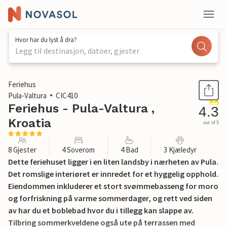
Hvor har du lyst å dra?
Legg til destinasjon, datoer, gjester
1 / 50
Feriehus
Pula-Valtura
CIC410
Feriehus - Pula-Valtura ,
4.3
Kroatia
out of 5
8 Gjester
4 Soverom
4 Bad
3 Kjæledyr
Dette feriehuset ligger i en liten landsby i nærheten av Pula.
Det romslige interiøret er innredet for et hyggelig opphold.
Eiendommen inkluderer et stort svømmebasseng for moro
og forfriskning på varme sommerdager, og rett ved siden
av har du et boblebad hvor du i tillegg kan slappe av.
Tilbring sommerkveldene også ute på terrassen med