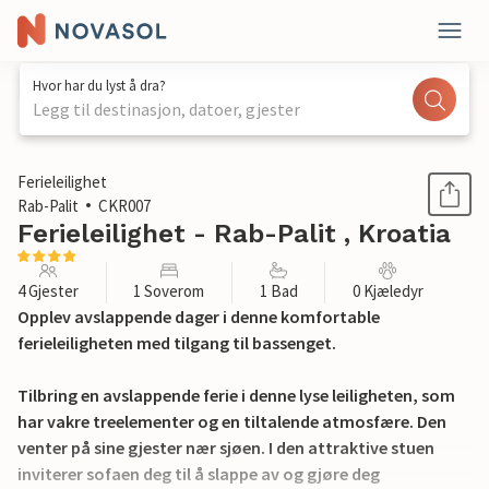
Hvor har du lyst å dra?
Legg til destinasjon, datoer, gjester
1 / 21
Ferieleilighet
Rab-Palit
CKR007
Ferieleilighet - Rab-Palit , Kroatia
4 Gjester
1 Soverom
1 Bad
0 Kjæledyr
Opplev avslappende dager i denne komfortable
ferieleiligheten med tilgang til bassenget.
Tilbring en avslappende ferie i denne lyse leiligheten, som
har vakre treelementer og en tiltalende atmosfære. Den
venter på sine gjester nær sjøen. I den attraktive stuen
inviterer sofaen deg til å slappe av og gjøre deg