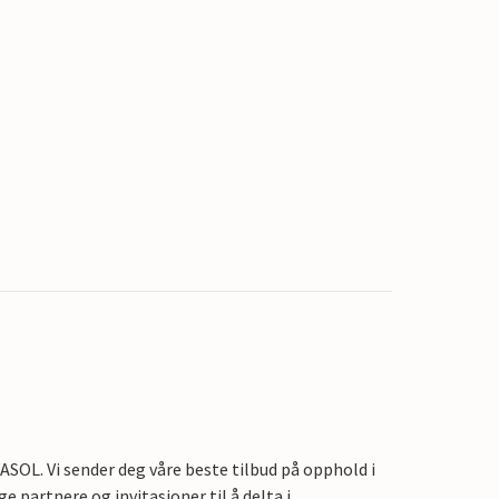
OL. Vi sender deg våre beste tilbud på opphold i
e partnere og invitasjoner til å delta i