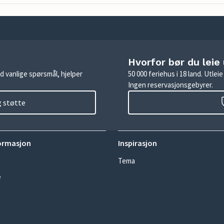
Hvorfor bør du leie
d vanlige spørsmål, hjelper
50 000 feriehus i 18 land. Utle
Ingen reservasjonsgebyrer.
g støtte
ormasjon
Inspirasjon
Tema
e