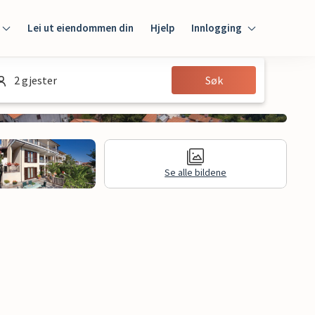
Lei ut eiendommen din
Hjelp
Innlogging
Innlogging
2 gjester
Søk
Gjest
Huseier
Se alle bildene