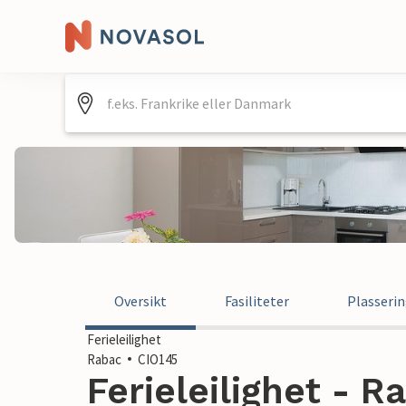
Oversikt
Fasiliteter
Plasseri
Ferieleilighet
Rabac
CIO145
Ferieleilighet - R