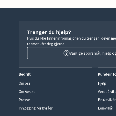
Trenger du hjelp?
Hvis du ikke finner informasjonen du trenger i delen me
teamet vårt deg gjerne.
Vanlige spørsmål, hjelp o
Bedrift
Kundeinf
Om oss
Hjelp
Om Awaze
Verdt å vit
Presse
Bruksvilkår
Innlogging for byråer
Leievilkår