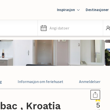
Inspirasjon
Destinasjoner
Angi datoer
ng
Informasjon om feriehuset
Anmeldelser
abac , Kroatia
5