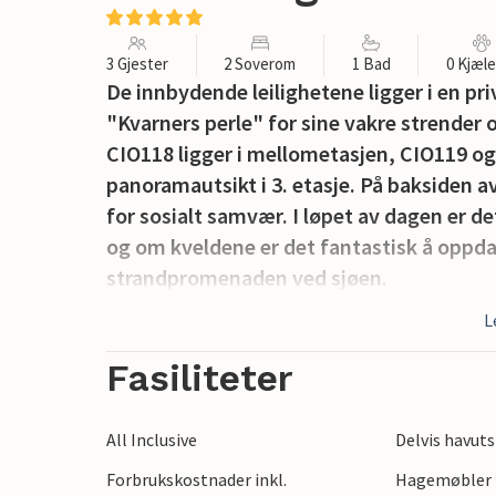
3 Gjester
2 Soverom
1 Bad
0 Kjæl
De innbydende leilighetene ligger i en pri
"Kvarners perle" for sine vakre strender 
CIO118 ligger i mellometasjen, CIO119 og
panoramautsikt i 3. etasje. På baksiden 
for sosialt samvær. I løpet av dagen er d
og om kveldene er det fantastisk å oppda
strandpromenaden ved sjøen.
L
Fasiliteter
All Inclusive
Delvis havuts
Forbrukskostnader inkl.
Hagemøbler