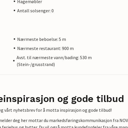
Hagemøbler
Antall solsenger: 0
Nærmeste beboelse: 5 m
Nærmeste restaurant: 900 m
Avst. til nærmeste vann/bading: 530 m
(Stein-/grusstrand)
einspirasjon og gode tilbud
g vårt nyhetsbrev for å motta inspirasjon og gode tilbud!
lmelder deg her mottar du markedsføringskommunikasjon fra NOVAS
e feriehus og hytter. Du vil også motta kundefordeler fra våre mang