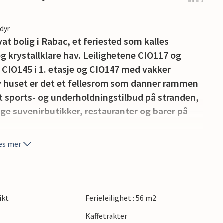
out of 5
edyr
vat bolig i Rabac, et feriested som kalles
og krystallklare hav. Leilighetene CIO117 og
 CIO145 i 1. etasje og CIO147 med vakker
av huset er det et fellesrom som danner rammen
et sports- og underholdningstilbud på stranden,
ge suvenirbutikker, restauranter og barer på
es mer
ikt
Ferieleilighet : 56 m2
Kaffetrakter