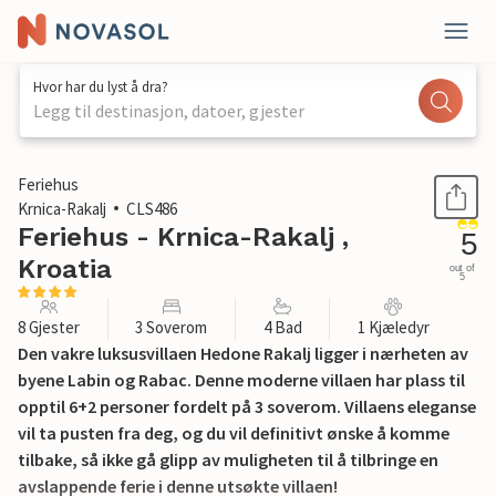
Hvor har du lyst å dra?
Legg til destinasjon, datoer, gjester
1 / 47
Feriehus
Krnica-Rakalj
CLS486
Feriehus - Krnica-Rakalj ,
5
Kroatia
out of
5
8 Gjester
3 Soverom
4 Bad
1 Kjæledyr
Den vakre luksusvillaen Hedone Rakalj ligger i nærheten av
byene Labin og Rabac. Denne moderne villaen har plass til
opptil 6+2 personer fordelt på 3 soverom. Villaens eleganse
vil ta pusten fra deg, og du vil definitivt ønske å komme
tilbake, så ikke gå glipp av muligheten til å tilbringe en
avslappende ferie i denne utsøkte villaen!