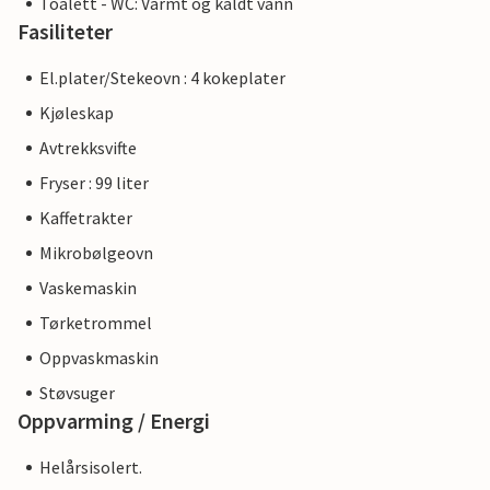
Toalett - WC: Varmt og kaldt vann
Fasiliteter
El.plater/Stekeovn : 4 kokeplater
Kjøleskap
Avtrekksvifte
Fryser : 99 liter
Kaffetrakter
Mikrobølgeovn
Vaskemaskin
Tørketrommel
Oppvaskmaskin
Støvsuger
Oppvarming / Energi
Helårsisolert.