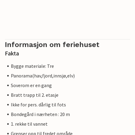
Informasjon om feriehuset
Fakta
Bygge materiale: Tre
Panorama(hav,fjord,innsjø,elv)
Soverom er en gang
Bratt trapp til 2. etasje
Ikke for pers. dårlig til fots
Bondegård i nærheten : 20 m
1. rekke til vannet
Grenser opp til fredet område