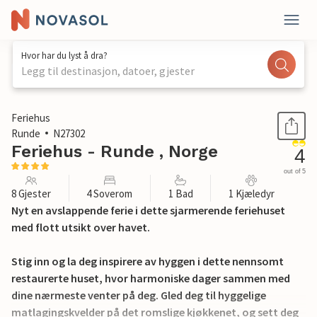
Hvor har du lyst å dra?
Legg til destinasjon, datoer, gjester
1 / 24
Feriehus
Runde
N27302
Feriehus - Runde , Norge
4
out of 5
8 Gjester
4 Soverom
1 Bad
1 Kjæledyr
Nyt en avslappende ferie i dette sjarmerende feriehuset
med flott utsikt over havet.
Stig inn og la deg inspirere av hyggen i dette nennsomt
restaurerte huset, hvor harmoniske dager sammen med
dine nærmeste venter på deg. Gled deg til hyggelige
matlagingskvelder på det romslige kjøkkenet, og sett deg