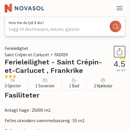
Hvor har du lyst å dra?
Legg til destinasjon, datoer, gjester
1 / 15
Ferieleilighet
Saint Crépin-et-Carlucet
FAD039
Ferieleilighet - Saint Crépin-
4.5
et-Carlucet , Frankrike
out of 5
3 Gjester
1 Soverom
1 Bad
2 Kjæledyr
Fasiliteter
Anlagt hage : 25000 m2
Felles utendørs svømmebasseng : 55 m2