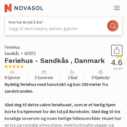
Hvor har du lyst å dra?
Legg til destinasjon, datoer, gjester
1 / 40
Feriehus
Sandkås
I67072
Feriehus - Sandkås , Danmark
4.6
out of 5
6 Gjester
3 Soverom
2 Bad
0 Kjæledyr
Nydelig feriehus med havutsikt og kun 200 meter fra
sandstranden.
Gled deg til dette vakre feriehuset, som er et herlig hjem
borte fra hjemmet for din tid på Bornholm. Gled deg til tre
koselige soverom og noen herlige fellesområder. Huset har
en lys og romslig atmosfære, med hvitmalte vegger og