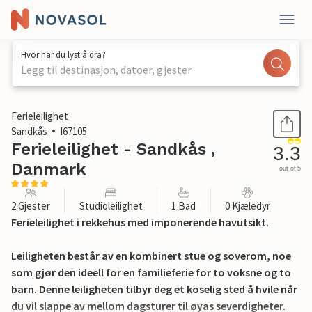
Hvor har du lyst å dra?
Legg til destinasjon, datoer, gjester
1 / 16
Ferieleilighet
Sandkås
I67105
Ferieleilighet - Sandkås ,
3.3
Danmark
out of 5
2 Gjester
Studioleilighet
1 Bad
0 Kjæledyr
Ferieleilighet i rekkehus med imponerende havutsikt.
Leiligheten består av en kombinert stue og soverom, noe
som gjør den ideell for en familieferie for to voksne og to
barn. Denne leiligheten tilbyr deg et koselig sted å hvile når
du vil slappe av mellom dagsturer til øyas severdigheter.