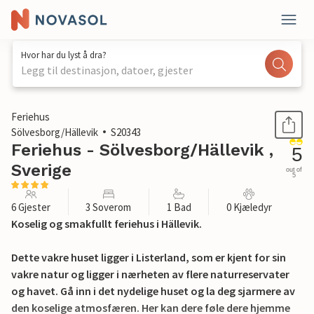
Hvor har du lyst å dra?
Legg til destinasjon, datoer, gjester
1 / 28
Feriehus
Sölvesborg/Hällevik
S20343
Feriehus - Sölvesborg/Hällevik ,
5
Sverige
out of
5
6 Gjester
3 Soverom
1 Bad
0 Kjæledyr
Koselig og smakfullt feriehus i Hällevik.
Dette vakre huset ligger i Listerland, som er kjent for sin
vakre natur og ligger i nærheten av flere naturreservater
og havet. Gå inn i det nydelige huset og la deg sjarmere av
den koselige atmosfæren. Her kan dere føle dere hjemme