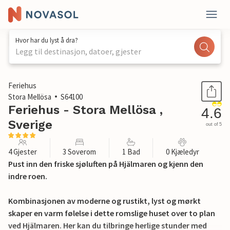
Hvor har du lyst å dra?
Legg til destinasjon, datoer, gjester
1 / 18
Feriehus
Stora Mellösa
S64100
Feriehus - Stora Mellösa ,
4.6
Sverige
out of 5
4 Gjester
3 Soverom
1 Bad
0 Kjæledyr
Pust inn den friske sjøluften på Hjälmaren og kjenn den
indre roen.
Kombinasjonen av moderne og rustikt, lyst og mørkt
skaper en varm følelse i dette romslige huset over to plan
ved Hjälmaren. Her kan du tilbringe herlige stunder med