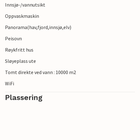
Innsjø-/vannutsikt
Oppvaskmaskin
Panorama(hav,fjord,innsjø,elv)
Peisovn
Røykfritt hus
Sløyeplass ute
Tomt direkte ved vann : 10000 m2
WiFi
Plassering